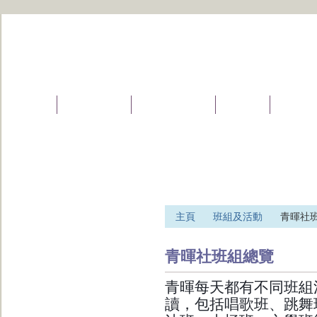
主頁
本年相片一覽
三會宗旨及簡介
加入我們
班組及活
主頁
班組及活動
青暉社
青暉社班組總覽
青暉每天都有不同班組
讀，包括唱
歌班、跳舞