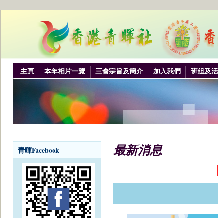
主頁
本年相片一覽
三會宗旨及簡介
加入我們
班組及活
最新消息
青暉Facebook